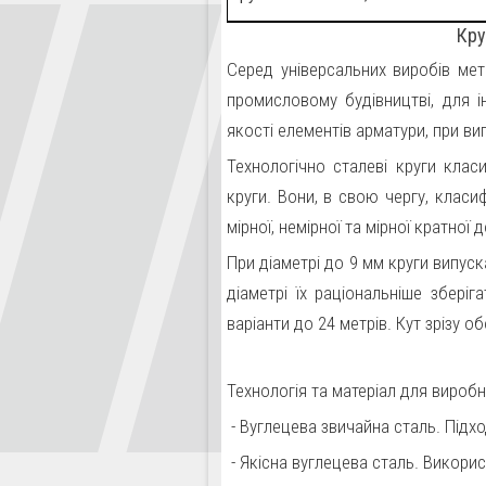
Кру
Серед універсальних виробів мет
промисловому будівництві, для 
якості елементів арматури, при в
Технологічно сталеві круги клас
круги. Вони, в свою чергу, клас
мірної, немірної та мірної кратної 
При діаметрі до 9 мм круги випус
діаметрі їх раціональніше збері
варіанти до 24 метрів. Кут зрізу 
Технологія та матеріал для вироб
- Вуглецева звичайна сталь. Підхо
- Якісна вуглецева сталь. Викори