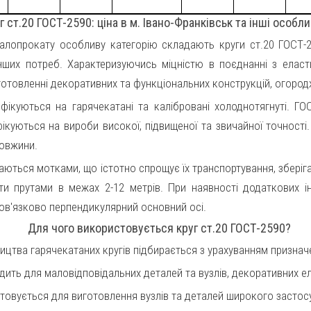
г ст.20 ГОСТ-2590: ціна в м. Івано-Франківськ та інші особли
алопрокату особливу категорію складають круги ст.20 ГОСТ-25
інших потреб. Характеризуючись міцністю в поєднанні з елас
иготовленні декоративних та функціональних конструкцій, огород
ифікуються на гарячекатані та калібровані холоднотягнуті. ГО
ифікуються на вироби високої, підвищеної та звичайної точнос
довжини.
каються мотками, що істотно спрощує їх транспортування, збері
гати прутами в межах 2-12 метрів. При наявності додаткових 
обов'язково перпендикулярний основний осі.
Для чого використовується круг ст.20 ГОСТ-2590?
ництва гарячекатаних кругів підбирається з урахуванням признач
дить для маловідповідальних деталей та вузлів, декоративних е
стовується для виготовлення вузлів та деталей широкого застос