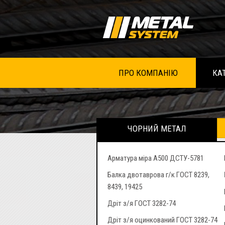
ПРО КОМПАНІЮ
КА
ЧОРНИЙ МЕТАЛ
Арматура міра А500 ДСТУ-5781
Балка двотаврова г/к ГОСТ 8239,
8439, 19425
Дріт з/я ГОСТ 3282-74
Дріт з/я оцинкований ГОСТ 3282-74