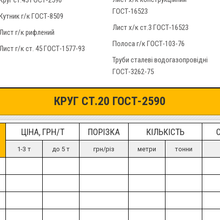
Круг ст.45 ГОСТ-2590
ГОСТ-16523
Кутник г/к ГОСТ-8509
Лист х/к ст.3 ГОСТ-16523
Лист г/к рифлений
Полоса г/к ГОСТ-103-76
Лист г/к ст. 45 ГОСТ-1577-93
Труби сталеві водогазопровідні
ГОСТ-3262-75
КРУГ СТ.20 ГОСТ-2590
ЦІНА, ГРН/Т
ПОРІЗКА
КІЛЬКІСТЬ
1-3 т
до 5 т
грн/різ
метри
тонни