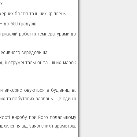
х.
керних болтів та інших кріплень.
– до 550 градусів.
тривалій роботі з температурами до
гресивного середовища.
, інструментальної та інших марок
и використовуються в будівництві,
их та побутових завдань. Це один з
якості виробу при його подальшому
дхилення від заявлених параметрів,