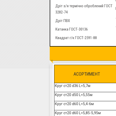
Дріт з/я термічно оброблений ГОСТ
3282-74
Дріт ПВХ
Катанка ГОСТ-30136
Квадрат г/к ГОСТ-2591-88
АСОРТИМЕНТ
Круг ст20 d36 L=5,7м
Круг ст20 d50 L=5,55м
Круг ст20 d60 L=5,4-6м
Круг ст20 d60 L=5,85-5,95м