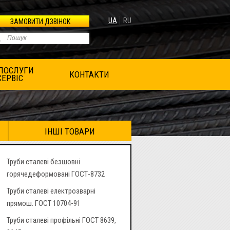
UA
RU
ЗАМОВИТИ ДЗВІНОК
ПОСЛУГИ
КОНТАКТИ
СЕРВІС
ІНШІ ТОВАРИ
Труби сталеві безшовні
горячедеформовані ГОСТ-8732
Труби сталеві електрозварні
прямош. ГОСТ 10704-91
Труби сталеві профільні ГОСТ 8639,