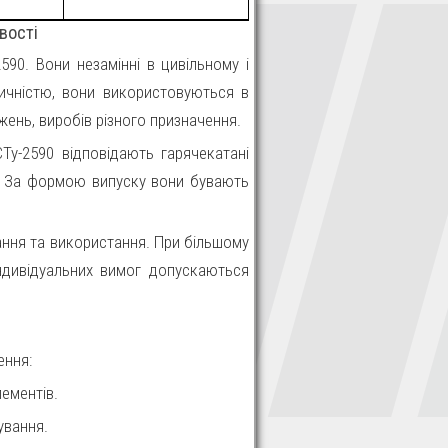
вості
90. Вони незамінні в цивільному і
тичністю, вони використовуються в
жень, виробів різного призначення.
СТу-2590 відповідають гарячекатані
ті. За формою випуску вони бувають
гання та використання. При більшому
індивідуальних вимог допускаються
ення:
лементів.
ування.