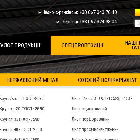
м. Івано-Франківськ +38 067 343 76 43
м. Чернівці +38 067 374 98 04
НАШІ 
ТАЛОГ ПРОДУКЦІЇ
СПЕЦПРОПОЗИЦІЇ
ТА 
НЕРЖАВІЮЧИЙ МЕТАЛ
СОТОВИЙ ПОЛІКАРБОНАТ
Круг г/к ст.3 ГОСТ-2590
Лист г/к ст.3 ГОСТ-16523; 14637
Круг ст.20 ГОСТ-2590
Лист оцинкований
Лист перфорований
Круг ст.35 ГОСТ-2590
Лист просічно-витяжний
Круг ст.40Х ГОСТ-2590
Лист х/к конструкційний