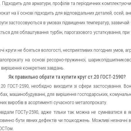
. Підходить для арматури, профілів та періодичних комплектуючи
кат на її основі підходить для відповідальних деталей, осей, ан
круги застосовуються в умовах підвищених температур, зазвичай 
ться для облаштування турбін, парогазового устаткування, при 
ючі круги не бояться вологості, несприятливих погодних умов, а
лопрокату на основі ресорно-пружинної, шарикопідшипникової
а вирішення конкретних завдань.
Як правильно обрати та купити круг ст.20 ГОСТ-2590?
20 ГОСТ-2590, необхідно виходити зі сфери застосування. Вон
бах, машинобудуванні, для вирішення господарських, комунальн
них виробів в асортименті сучасного металопрокату.
овідали ГОСТу-2590, адже тільки так можна не сумніватися в 
овинно бути явних дефектів чи пошкоджень. Можливі незначні ві
ГОСТом.