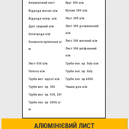
Алюмінієвий лист
Круг 304 н/ж
Кутник 304 н/ж
Відводи матові н/ж
Лист 200 н/ж
Відводи полір. н/ж
Лист 304 дзеркальний
Дріт зварний н/ж
н/ж
Електроди н/ж
Лист 304 матовий н/ж
Елементи кріплення н/
Лист 304 шліфований
ж
н/ж
Лист 430 н/ж
Труби пол. кр. Italy н/ж
Полоса н/ж
Труби пол. пр. Italy
Труби мат. круглі н/ж
Труби пол. пр.600G
Труби мат. пр. 304
Чашки дек.н/ж
Труби мат. пр. 430, 201
Труби пол. кр. 600G н/
ж
АЛЮМІНІЄВИЙ ЛИСТ