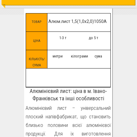
Алюм.лист 1,5(1,0х2,0)1050А
ТОВАР
Н24
1-3 т
до 5 т
ЦІНА
метри
кілограми
сума
КІЛЬКІСТЬ/
СУМА
Алюмінієвий лист: ціна в м. Івано-
Франківськ та інші особливості
Алюмінієвий лист – універсальний
плоский напівфабрикат, що становить
близько половини всієї алюмінієвої
продукції. Для їх виготовлення